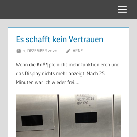
Zum
Inhalt
Menu
springen
Es schafft kein Vertrauen
1. DEZEMBER 2020
ARNE
Wenn die KnÃ¶pfe nicht mehr funktionieren und
das Display nichts mehr anzeigt. Nach 25
Minuten war ich wieder frei….