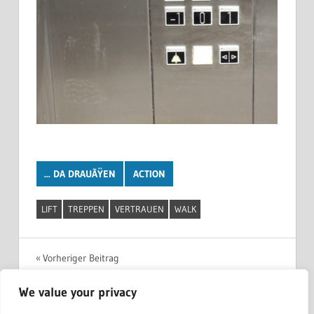
... DA DRAUÃŸEN
ACTION
LIFT
TREPPEN
VERTRAUEN
WALK
Beitragsnavigation
Vorheriger Beitrag
Lars Niedereichholz – unknorke
We value your privacy
Nächster Beitrag