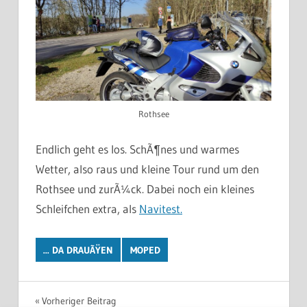
Rothsee
Endlich geht es los. SchÃ¶nes und warmes
Wetter, also raus und kleine Tour rund um den
Rothsee und zurÃ¼ck. Dabei noch ein kleines
Schleifchen extra, als
Navitest.
... DA DRAUÃŸEN
MOPED
Beitragsnavigation
Vorheriger Beitrag