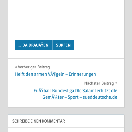
... DA DRAUÃŸEN
SURFEN
Beitragsnavigation
Vorheriger Beitrag
Helft den armen VÃ¶geln – Erinnerungen
Nächster Beitrag
FuÃŸball-Bundesliga Die Salami erhitzt die
GemÃ¼ter – Sport – sueddeutsche.de
SCHREIBE EINEN KOMMENTAR