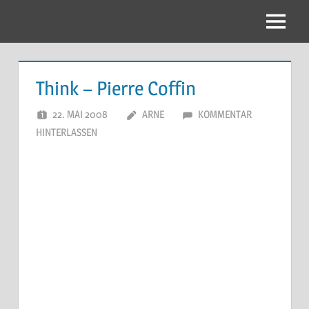
Zum
Inhalt
Menu
springen
Think – Pierre Coffin
22. MAI 2008
ARNE
KOMMENTAR
HINTERLASSEN