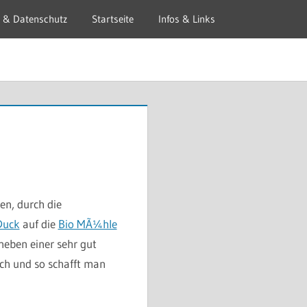
 & Datenschutz
Startseite
Infos & Links
en, durch die
Duck
auf die
Bio MÃ¼hle
eben einer sehr gut
ch und so schafft man