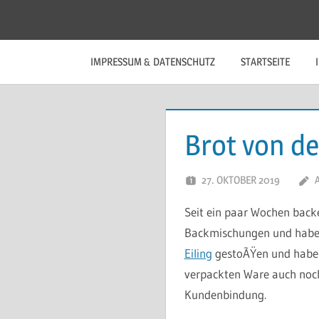
Zum
Inhalt
springen
IMPRESSUM & DATENSCHUTZ
STARTSEITE
Brot von de
27. OKTOBER 2019
Seit ein paar Wochen backe
Backmischungen und habe n
Eiling
gestoÃŸen und habe k
verpackten Ware auch noch
Kundenbindung.