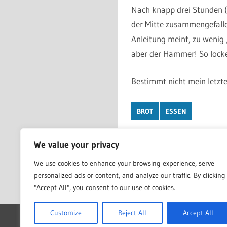
Nach knapp drei Stunden (
der Mitte zusammengefalle
Anleitung meint, zu wenig 
aber der Hammer! So locke
Bestimmt nicht mein letzte
BROT
ESSEN
We value your privacy
Beitragsnavigat
Vorheriger Beitrag
We use cookies to enhance your browsing experience, serve
Armada – Ernest Cline
personalized ads or content, and analyze our traffic. By clicking
"Accept All", you consent to our use of cookies.
Customize
Reject All
Accept All