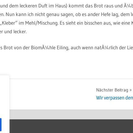
und dem leckeren Duft im Haus) kommt das Brot raus und Ã¼berr
n. Nun kann ich nicht genau sagen, ob es ander Hefe lag, dem W
„Kleber“ im Mehl/Mischung. Es sieht ein bisschen aus, wie eine
r und lecker.
s Brot von der BiomÃ¼hle Eiling, auch wenn natÃ¼rlich der Lief
ion
Nächster Beitrag
Wir verpassen de