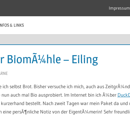
Impressum
INFOS & LINKS
r BiomÃ¼hle – Eiling
ARNE
 ich selbst Brot. Bisher versuche ich mich, auch aus ZeitgrÃ¼nd
un auch mal Bio ausprobiert. Im Internet bin ich Ã¼ber
Duck
urzerhand bestellt. Nach zweit Tagen war mein Paket da und n
 eine persÃ¶nliche Notiz von der EigentÃ¼merin! Sehr freundli