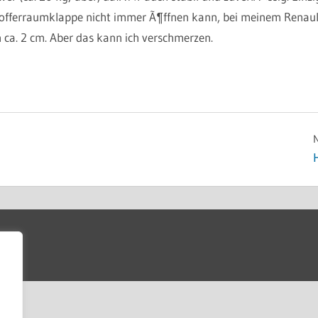
offerraumklappe nicht immer Ã¶ffnen kann, bei meinem Renault 
 ca. 2 cm. Aber das kann ich verschmerzen.
ion
N