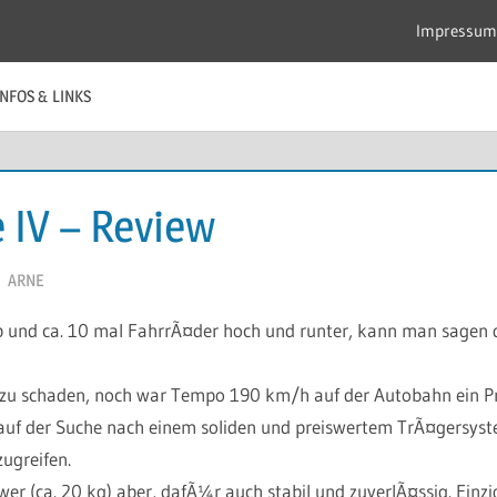
Impressum
INFOS & LINKS
 IV – Review
ARNE
 und ca. 10 mal FahrrÃ¤der hoch und runter, kann man sagen d
u schaden, noch war Tempo 190 km/h auf der Autobahn ein P
auf der Suche nach einem soliden und preiswertem TrÃ¤gersyste
ugreifen.
hwer (ca. 20 kg) aber, dafÃ¼r auch stabil und zuverlÃ¤ssig. Einzi