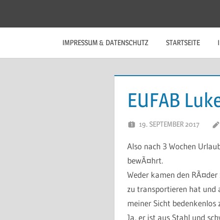
Zum
Inhalt
springen
IMPRESSUM & DATENSCHUTZ
STARTSEITE
EUFAB Luke
19. SEPTEMBER 2017
Also nach 3 Wochen Urlaub
bewÃ¤hrt.
Weder kamen den RÃ¤der z
zu transportieren hat und 
meiner Sicht bedenkenlos z
Ja, er ist aus Stahl und sc