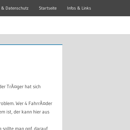
 & Datenschutz
Startseite
Infos & Links
er TrÃ¤ger hat sich
roblem. Wer 4 FahrrÃ¤der
m ist, der kann hier aus
g sollte man ggf. darauf