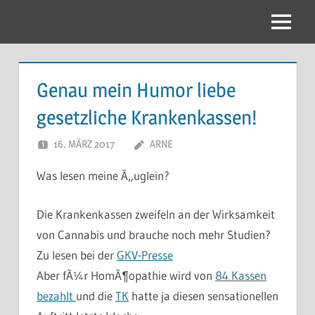
Zum
Inhalt
Menu
springen
Genau mein Humor liebe
gesetzliche Krankenkassen!
16. MÄRZ 2017
ARNE
Was lesen meine Ã„uglein?
Die Krankenkassen zweifeln an der Wirksamkeit
von Cannabis und brauche noch mehr Studien?
Zu lesen bei der
GKV-Presse
Aber fÃ¼r HomÃ¶opathie wird von
84 Kassen
bezahlt
und die
TK
hatte ja diesen sensationellen