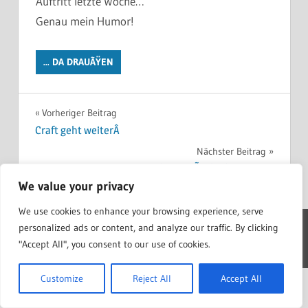
Auftritt letzte Woche…
Genau mein Humor!
... DA DRAUÃŸEN
Beitragsnavigation
Vorheriger Beitrag
Craft geht weiterÂ
Nächster Beitrag
EUFAB Luke – 4 RÃ¤der bewegen!?
We value your privacy
We use cookies to enhance your browsing experience, serve
personalized ads or content, and analyze our traffic. By clicking
WordPress Theme: Treville by ThemeZee.
"Accept All", you consent to our use of cookies.
Customize
Reject All
Accept All