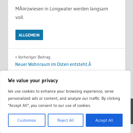
MÃ¤rzwiesen in Longwater werden langsam
voll.
ALLGEMEIN
Beitragsnavigation
Vorheriger Beitrag
Neuer Wohnraum im Osten entsteht.Â
Nächster Beitrag
We value your privacy
Hoch die HÃ¤nde, Wochenende!Â
We use cookies to enhance your browsing experience, serve
personalized ads or content, and analyze our traffic. By clicking
"Accept All", you consent to our use of cookies.
WordPress Theme: Treville by ThemeZee.
Customize
Reject All
Accept All