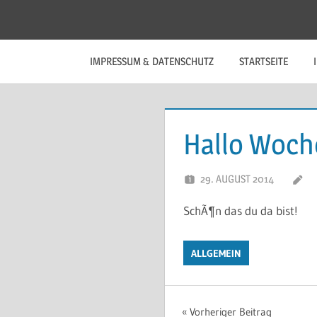
Zum
Inhalt
springen
IMPRESSUM & DATENSCHUTZ
STARTSEITE
Hallo Woc
29. AUGUST 2014
SchÃ¶n das du da bist!
ALLGEMEIN
Beitragsnavigat
Vorheriger Beitrag