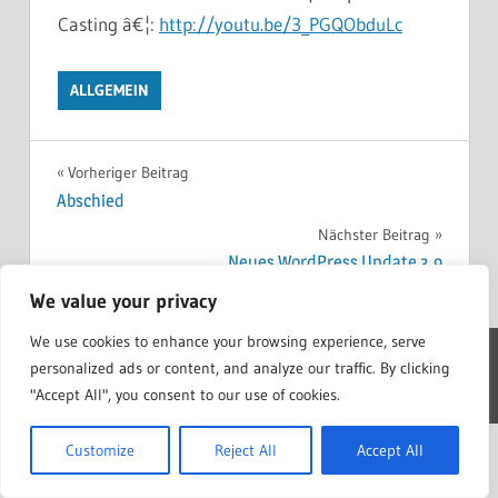
Casting â€¦:
http://youtu.be/3_PGQObduLc
ALLGEMEIN
Beitragsnavigation
Vorheriger Beitrag
Abschied
Nächster Beitrag
Neues WordPress Update 3.9
We value your privacy
We use cookies to enhance your browsing experience, serve
personalized ads or content, and analyze our traffic. By clicking
WordPress Theme: Treville by ThemeZee.
"Accept All", you consent to our use of cookies.
Customize
Reject All
Accept All