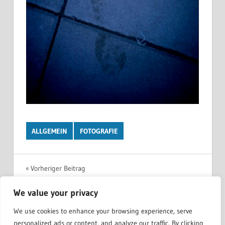
ALLGEMEIN
FOTOGRAFIE
Beitragsnavigation
Vorheriger Beitrag
Hurra alles meins!
We value your privacy
Nächster Beitrag
Stimmung nach Unwetter
We use cookies to enhance your browsing experience, serve
personalized ads or content, and analyze our traffic. By clicking