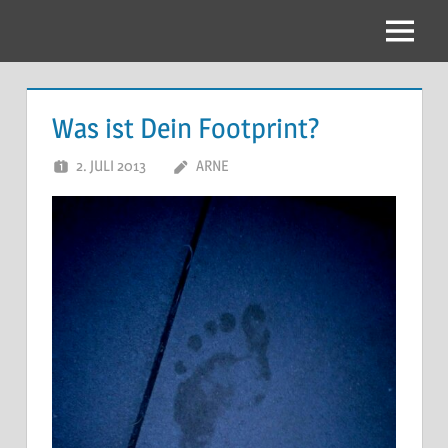
Zum
Inhalt
Menu
springen
Was ist Dein Footprint?
2. JULI 2013
ARNE