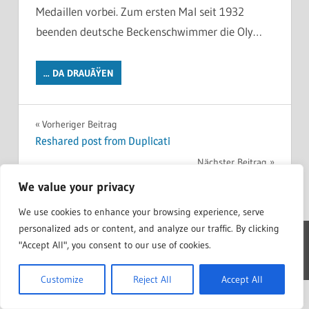
Medaillen vorbei. Zum ersten Mal seit 1932
beenden deutsche Beckenschwimmer die Oly…
... DA DRAUÃŸEN
Beitragsnavigation
Vorheriger Beitrag
Reshared post from Duplicati
Nächster Beitrag
Reshared post from RenÃ© Hesse
We value your privacy
We use cookies to enhance your browsing experience, serve
personalized ads or content, and analyze our traffic. By clicking
"Accept All", you consent to our use of cookies.
WordPress Theme: Treville by ThemeZee.
Customize
Reject All
Accept All