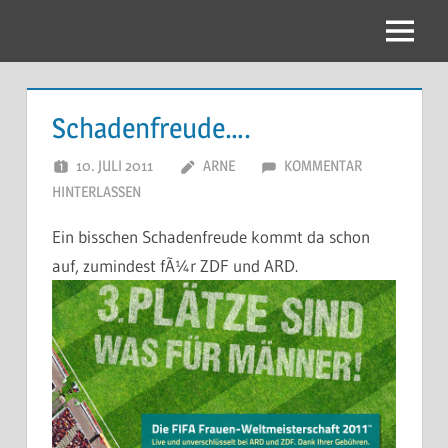
Zum
Inhalt
Menu
springen
Schadenfreude….
10. JULI 2011
ARNE
KOMMENTAR
HINTERLASSEN
Ein bisschen Schadenfreude kommt da schon
auf, zumindest fÃ¼r ZDF und ARD.